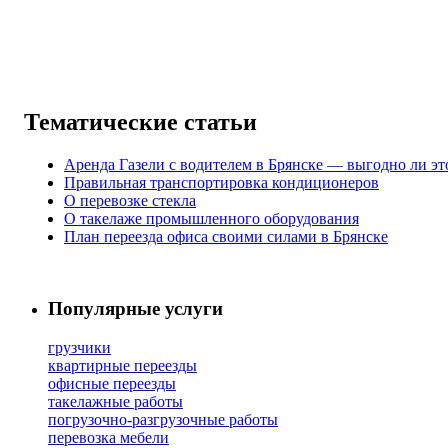
Тематические статьи
Аренда Газели с водителем в Брянске — выгодно ли эт
Правильная транспортировка кондиционеров
О перевозке стекла
О такелаже промышленного оборудования
План переезда офиса своими силами в Брянске
Популярные услуги
грузчики
квартирные переезды
офисные переезды
такелажные работы
погрузочно-разгрузочные работы
перевозка мебели