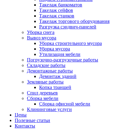
Такелаж банкоматов
Такелаж сейфов
Такелаж станков
Такелаж торгового оборудования
Разгрузка сэндвич-панелей
Уборка снега
Вывоз мусора
Уборка строительного мусора
Уборка мусора
Утилизация мебели
Погрузочно-разгрузочные работы
Складские работы
Демонтажные работы
Демонтаж зданий
Земляные работы
Копка траншей
Спил деревьев
Сборка мебели
Сборка офисной мебели
Клининговые услуги
Цены
Полезные статьи
Контакты