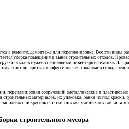
е
тся в ремонте, демонтаже или перепланировке. Все эти виды ра
тается уборка помещения и вывоз строительных отходов. Прове
погрузки отходов нужен специальный инвентарь и техника. Для р
этому стоит довериться профессионалам, сэкономив силы, средств
ции, перепланировки сооружений (металлические и пластиковые т
и строительных материалов, их упаковка, банки из-под краски, б
 напольного покрытия, остатки гипсокартонных листов, остатки 
борки строительного мусора