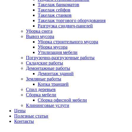
Такелаж банкоматов
Такелаж сейфов
Такелаж станков
Такелаж торгового оборудования
Разгрузка сэндвич-панелей
Уборка снега
Вывоз мусора
Уборка строительного мусора
Уборка мусора
Утилизация мебели
Погрузочно-разгрузочные работы
Складские работы
Демонтажные работы
Демонтаж зданий
Земляные работы
Копка траншей
Спил деревьев
Сборка мебели
Сборка офисной мебели
Клининговые услуги
Цены
Полезные статьи
Контакты